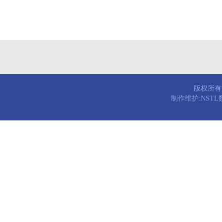
版权所有© 
制作维护:NST