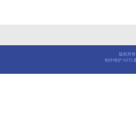
版权所有© 
制作维护:NST