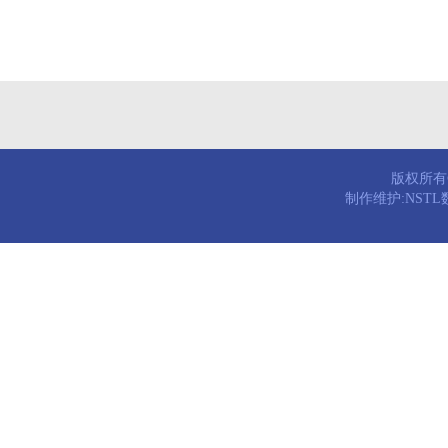
版权所有© 
制作维护:NST