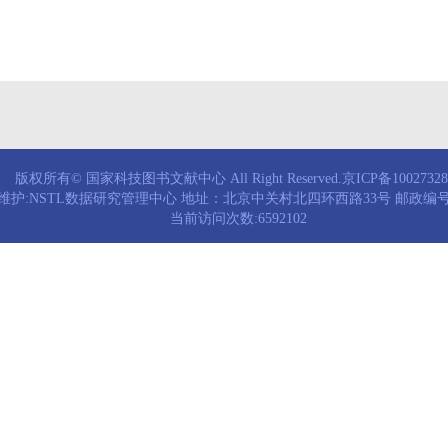
版权所有© 国家科技图书文献中心 All Right Reserved.京ICP备1002732
维护:NSTL数据研究管理中心 地址：北京中关村北四环西路33号 邮政编号：
当前访问次数:6592102