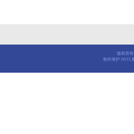
版权所有© 
制作维护:NST