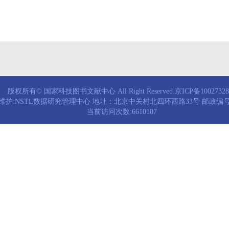
版权所有© 国家科技图书文献中心 All Right Reserved.京ICP备1002732
维护:NSTL数据研究管理中心 地址：北京中关村北四环西路33号 邮政编号：
当前访问次数:6610107