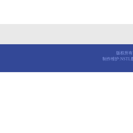
版权所有© 
制作维护:NST