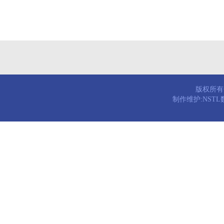
版权所有© 
制作维护:NST