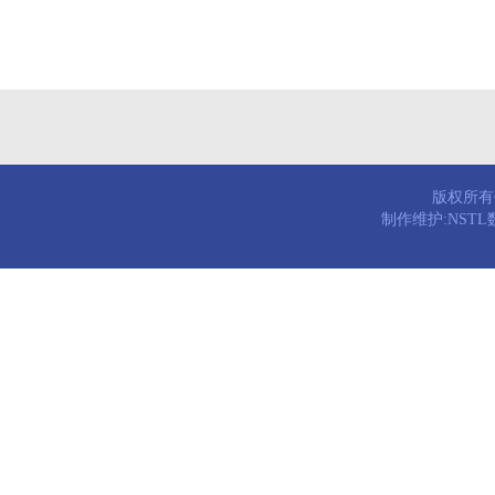
版权所有© 
制作维护:NST