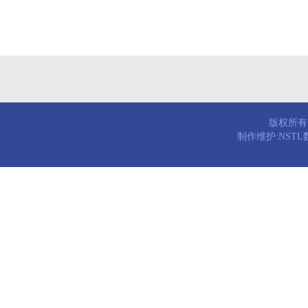
版权所有© 
制作维护:NST