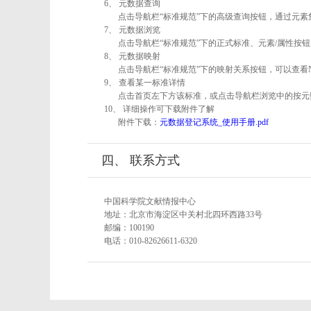
6、 元数据查询
点击导航栏“标准规范”下的高级查询按钮，通过元
7、 元数据浏览
点击导航栏“标准规范”下的正式标准、元素/属性按钮
8、 元数据映射
点击导航栏“标准规范”下的映射关系按钮，可以查看
9、 查看某一标准详情
点击首页左下方该标准，或点击导航栏浏览中的按元
10、 详细操作可下载附件了解
附件下载：
元数据登记系统_使用手册.pdf
四、 联系方式
中国科学院文献情报中心
地址：北京市海淀区中关村北四环西路33号
邮编：100190
电话：010-82626611-6320