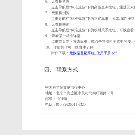
6、 元数据查询
点击导航栏“标准规范”下的高级查询按钮，通过元
7、 元数据浏览
点击导航栏“标准规范”下的正式标准、元素/属性按钮
8、 元数据映射
点击导航栏“标准规范”下的映射关系按钮，可以查看
9、 查看某一标准详情
点击首页左下方该标准，或点击导航栏浏览中的按元
10、 详细操作可下载附件了解
附件下载：
元数据登记系统_使用手册.pdf
四、 联系方式
中国科学院文献情报中心
地址：北京市海淀区中关村北四环西路33号
邮编：100190
电话：010-82626611-6320