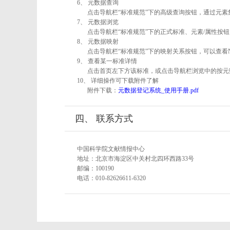
6、 元数据查询
点击导航栏“标准规范”下的高级查询按钮，通过元
7、 元数据浏览
点击导航栏“标准规范”下的正式标准、元素/属性按钮
8、 元数据映射
点击导航栏“标准规范”下的映射关系按钮，可以查看
9、 查看某一标准详情
点击首页左下方该标准，或点击导航栏浏览中的按元
10、 详细操作可下载附件了解
附件下载：
元数据登记系统_使用手册.pdf
四、 联系方式
中国科学院文献情报中心
地址：北京市海淀区中关村北四环西路33号
邮编：100190
电话：010-82626611-6320