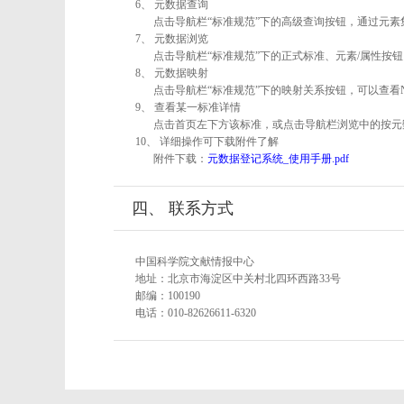
6、 元数据查询
点击导航栏“标准规范”下的高级查询按钮，通过元
7、 元数据浏览
点击导航栏“标准规范”下的正式标准、元素/属性按钮
8、 元数据映射
点击导航栏“标准规范”下的映射关系按钮，可以查看
9、 查看某一标准详情
点击首页左下方该标准，或点击导航栏浏览中的按元
10、 详细操作可下载附件了解
附件下载：
元数据登记系统_使用手册.pdf
四、 联系方式
中国科学院文献情报中心
地址：北京市海淀区中关村北四环西路33号
邮编：100190
电话：010-82626611-6320