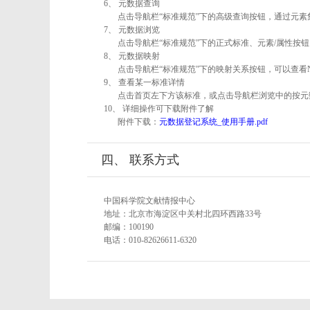
6、 元数据查询
点击导航栏“标准规范”下的高级查询按钮，通过元
7、 元数据浏览
点击导航栏“标准规范”下的正式标准、元素/属性按钮
8、 元数据映射
点击导航栏“标准规范”下的映射关系按钮，可以查看
9、 查看某一标准详情
点击首页左下方该标准，或点击导航栏浏览中的按元
10、 详细操作可下载附件了解
附件下载：
元数据登记系统_使用手册.pdf
四、 联系方式
中国科学院文献情报中心
地址：北京市海淀区中关村北四环西路33号
邮编：100190
电话：010-82626611-6320