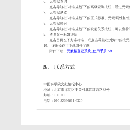
6、 元数据查询
点击导航栏“标准规范”下的高级查询按钮，通过元
7、 元数据浏览
点击导航栏“标准规范”下的正式标准、元素/属性按钮
8、 元数据映射
点击导航栏“标准规范”下的映射关系按钮，可以查看
9、 查看某一标准详情
点击首页左下方该标准，或点击导航栏浏览中的按元
10、 详细操作可下载附件了解
附件下载：
元数据登记系统_使用手册.pdf
四、 联系方式
中国科学院文献情报中心
地址：北京市海淀区中关村北四环西路33号
邮编：100190
电话：010-82626611-6320