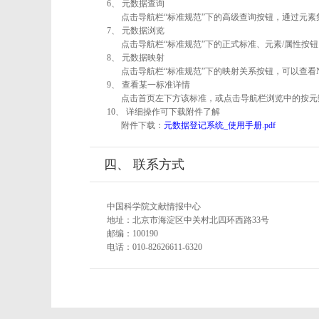
6、 元数据查询
点击导航栏“标准规范”下的高级查询按钮，通过元
7、 元数据浏览
点击导航栏“标准规范”下的正式标准、元素/属性按钮
8、 元数据映射
点击导航栏“标准规范”下的映射关系按钮，可以查看
9、 查看某一标准详情
点击首页左下方该标准，或点击导航栏浏览中的按元
10、 详细操作可下载附件了解
附件下载：
元数据登记系统_使用手册.pdf
四、 联系方式
中国科学院文献情报中心
地址：北京市海淀区中关村北四环西路33号
邮编：100190
电话：010-82626611-6320