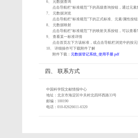
6、 元数据查询
点击导航栏“标准规范”下的高级查询按钮，通过元
7、 元数据浏览
点击导航栏“标准规范”下的正式标准、元素/属性按钮
8、 元数据映射
点击导航栏“标准规范”下的映射关系按钮，可以查看
9、 查看某一标准详情
点击首页左下方该标准，或点击导航栏浏览中的按元
10、 详细操作可下载附件了解
附件下载：
元数据登记系统_使用手册.pdf
四、 联系方式
中国科学院文献情报中心
地址：北京市海淀区中关村北四环西路33号
邮编：100190
电话：010-82626611-6320