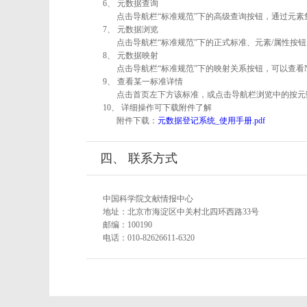
6、 元数据查询
点击导航栏“标准规范”下的高级查询按钮，通过元
7、 元数据浏览
点击导航栏“标准规范”下的正式标准、元素/属性按钮
8、 元数据映射
点击导航栏“标准规范”下的映射关系按钮，可以查看
9、 查看某一标准详情
点击首页左下方该标准，或点击导航栏浏览中的按元
10、 详细操作可下载附件了解
附件下载：
元数据登记系统_使用手册.pdf
四、 联系方式
中国科学院文献情报中心
地址：北京市海淀区中关村北四环西路33号
邮编：100190
电话：010-82626611-6320