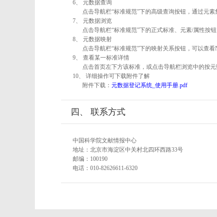
6、 元数据查询
点击导航栏“标准规范”下的高级查询按钮，通过元
7、 元数据浏览
点击导航栏“标准规范”下的正式标准、元素/属性按钮
8、 元数据映射
点击导航栏“标准规范”下的映射关系按钮，可以查看
9、 查看某一标准详情
点击首页左下方该标准，或点击导航栏浏览中的按元
10、 详细操作可下载附件了解
附件下载：
元数据登记系统_使用手册.pdf
四、 联系方式
中国科学院文献情报中心
地址：北京市海淀区中关村北四环西路33号
邮编：100190
电话：010-82626611-6320