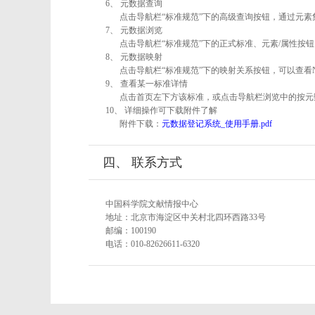
6、 元数据查询
点击导航栏“标准规范”下的高级查询按钮，通过元
7、 元数据浏览
点击导航栏“标准规范”下的正式标准、元素/属性按钮
8、 元数据映射
点击导航栏“标准规范”下的映射关系按钮，可以查看
9、 查看某一标准详情
点击首页左下方该标准，或点击导航栏浏览中的按元
10、 详细操作可下载附件了解
附件下载：
元数据登记系统_使用手册.pdf
四、 联系方式
中国科学院文献情报中心
地址：北京市海淀区中关村北四环西路33号
邮编：100190
电话：010-82626611-6320