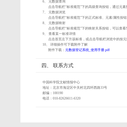
6、 元数据查询
点击导航栏“标准规范”下的高级查询按钮，通过元
7、 元数据浏览
点击导航栏“标准规范”下的正式标准、元素/属性按钮
8、 元数据映射
点击导航栏“标准规范”下的映射关系按钮，可以查看
9、 查看某一标准详情
点击首页左下方该标准，或点击导航栏浏览中的按元
10、 详细操作可下载附件了解
附件下载：
元数据登记系统_使用手册.pdf
四、 联系方式
中国科学院文献情报中心
地址：北京市海淀区中关村北四环西路33号
邮编：100190
电话：010-82626611-6320