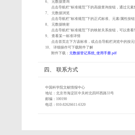
6、 元数据查询
点击导航栏“标准规范”下的高级查询按钮，通过元
7、 元数据浏览
点击导航栏“标准规范”下的正式标准、元素/属性按钮
8、 元数据映射
点击导航栏“标准规范”下的映射关系按钮，可以查看
9、 查看某一标准详情
点击首页左下方该标准，或点击导航栏浏览中的按元
10、 详细操作可下载附件了解
附件下载：
元数据登记系统_使用手册.pdf
四、 联系方式
中国科学院文献情报中心
地址：北京市海淀区中关村北四环西路33号
邮编：100190
电话：010-82626611-6320