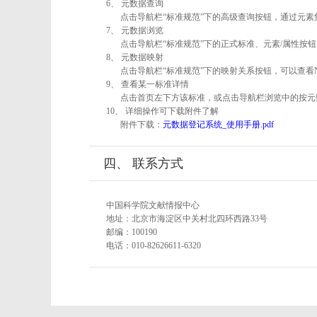
6、 元数据查询
点击导航栏“标准规范”下的高级查询按钮，通过元
7、 元数据浏览
点击导航栏“标准规范”下的正式标准、元素/属性按钮
8、 元数据映射
点击导航栏“标准规范”下的映射关系按钮，可以查看
9、 查看某一标准详情
点击首页左下方该标准，或点击导航栏浏览中的按元
10、 详细操作可下载附件了解
附件下载：
元数据登记系统_使用手册.pdf
四、 联系方式
中国科学院文献情报中心
地址：北京市海淀区中关村北四环西路33号
邮编：100190
电话：010-82626611-6320