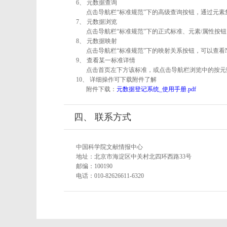
6、 元数据查询
点击导航栏“标准规范”下的高级查询按钮，通过元
7、 元数据浏览
点击导航栏“标准规范”下的正式标准、元素/属性按钮
8、 元数据映射
点击导航栏“标准规范”下的映射关系按钮，可以查看
9、 查看某一标准详情
点击首页左下方该标准，或点击导航栏浏览中的按元
10、 详细操作可下载附件了解
附件下载：
元数据登记系统_使用手册.pdf
四、 联系方式
中国科学院文献情报中心
地址：北京市海淀区中关村北四环西路33号
邮编：100190
电话：010-82626611-6320