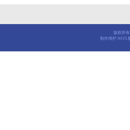
版权所有© 
制作维护:NST