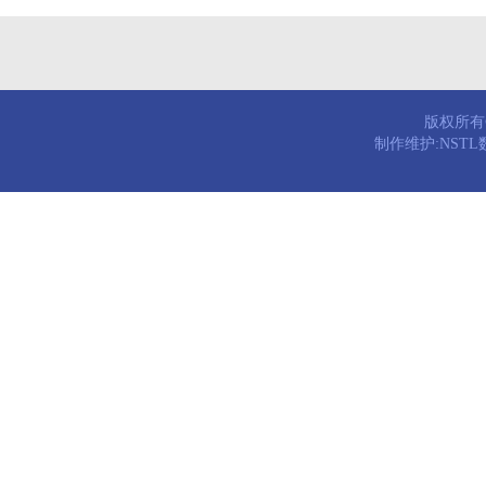
版权所有© 
制作维护:NST