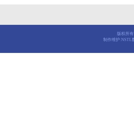
版权所有© 
制作维护:NST