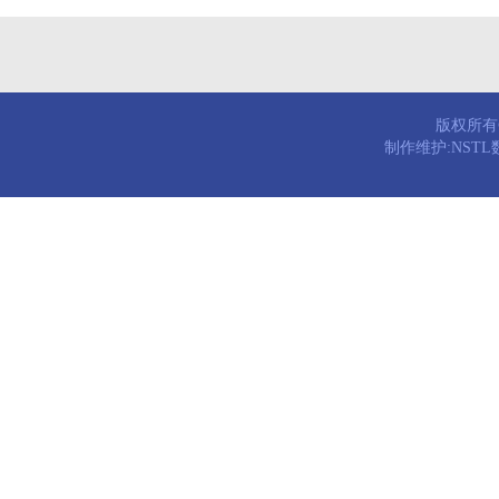
版权所有© 
制作维护:NST