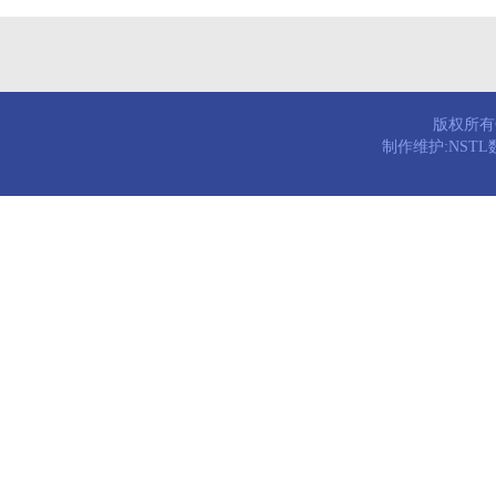
版权所有© 
制作维护:NST