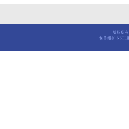
版权所有© 
制作维护:NST