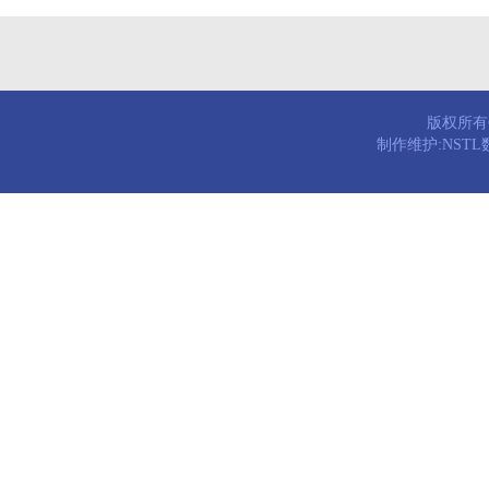
版权所有© 
制作维护:NST