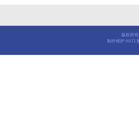
版权所有© 
制作维护:NST