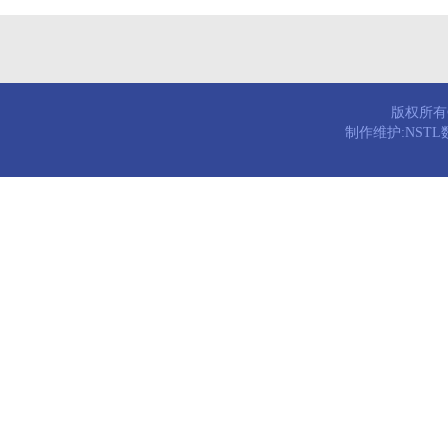
版权所有© 
制作维护:NST