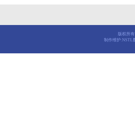
版权所有© 
制作维护:NST