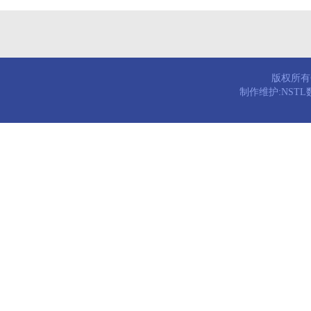
版权所有© 
制作维护:NST