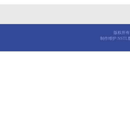
版权所有© 
制作维护:NST