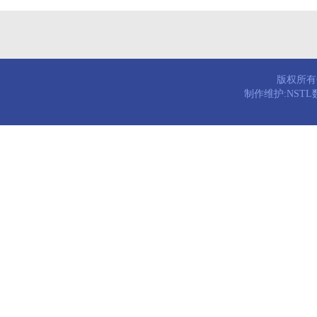
版权所有© 
制作维护:NST