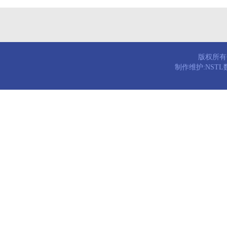
版权所有© 
制作维护:NST