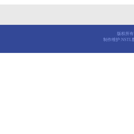
版权所有© 
制作维护:NST