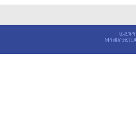
版权所有© 
制作维护:NST