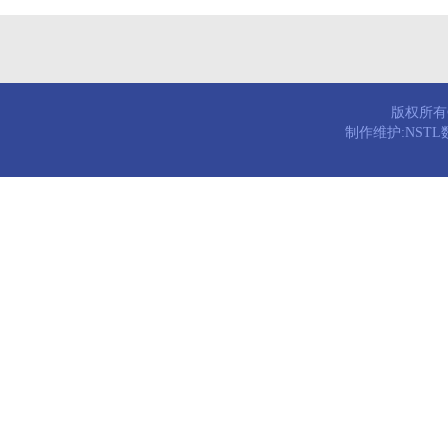
版权所有© 
制作维护:NST