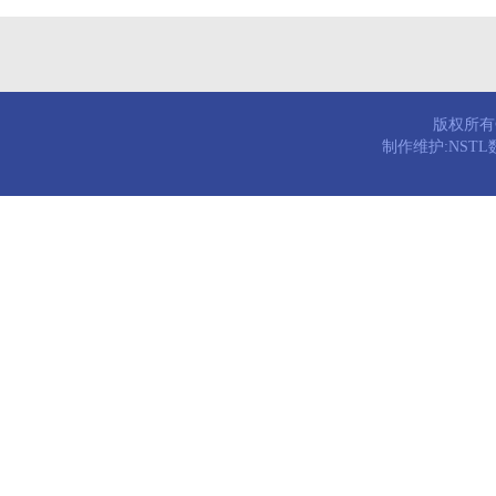
版权所有© 
制作维护:NST