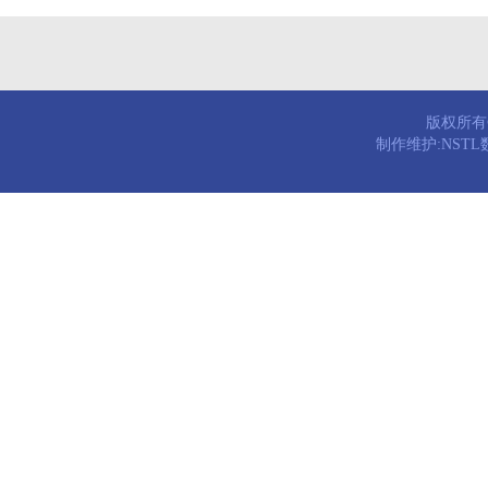
版权所有© 
制作维护:NST