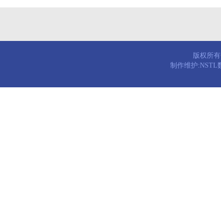
版权所有© 
制作维护:NST