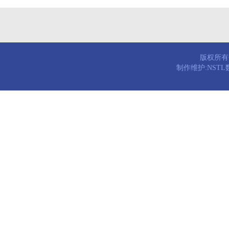
版权所有© 
制作维护:NST