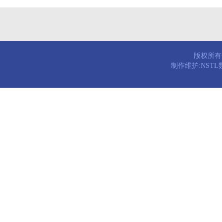
版权所有© 
制作维护:NST