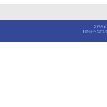
版权所有© 
制作维护:NST