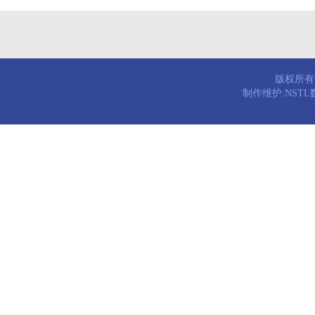
版权所有© 
制作维护:NST