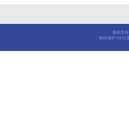
版权所有© 
制作维护:NST